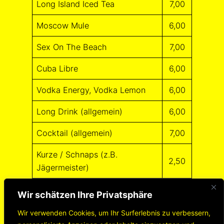
Long Island Iced Tea
7,00
Moscow Mule
6,00
Sex On The Beach
7,00
Cuba Libre
6,00
Vodka Energy, Vodka Lemon
6,00
Long Drink (allgemein)
6,00
Cocktail (allgemein)
7,00
Kurze / Schnaps (z.B.
2,50
Jägermeister)
+ 2 € Pfand pro Getränkeglas/-
Wir schätzen Ihre Privatsphäre
flasche bzw. auf Teller/Besteck
Wir verwenden Cookies, um Ihr Surferlebnis zu verbessern,