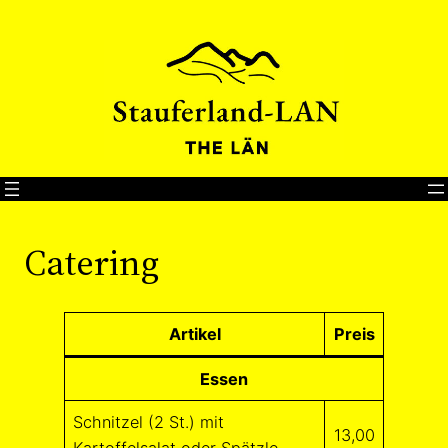
Direkt
zum
Inhalt
wechseln
Catering
Artikel
Preis
Essen
Schnitzel (2 St.) mit
13,00